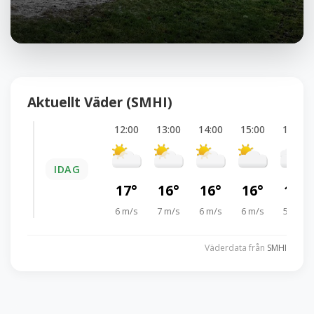
Aktuellt Väder (SMHI)
12:00
13:00
14:00
15:00
16:00
IDAG
17°
16°
16°
16°
16°
6 m/s
7 m/s
6 m/s
6 m/s
5 m/s
Väderdata från
SMHI