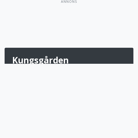
ANNONS
Kungsgården
18 hål • Par 72
Vår 18-hålsbana öppnades 1992. Den är
byggd på gammal historisk jordbruksmark
som en gång tillhörde Alfhems Kungsgård
med anor från 1300-talet. Banan följer de
naturliga skiftningar i landskapet och har
genom att jorden har brukats i