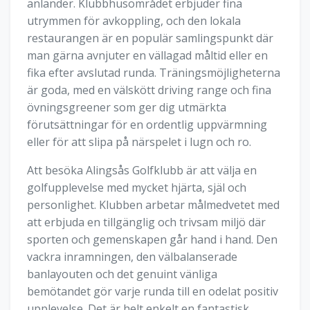
anländer. Klubbhusområdet erbjuder fina
utrymmen för avkoppling, och den lokala
restaurangen är en populär samlingspunkt där
man gärna avnjuter en vällagad måltid eller en
fika efter avslutad runda. Träningsmöjligheterna
är goda, med en välskött driving range och fina
övningsgreener som ger dig utmärkta
förutsättningar för en ordentlig uppvärmning
eller för att slipa på närspelet i lugn och ro.
Att besöka Alingsås Golfklubb är att välja en
golfupplevelse med mycket hjärta, själ och
personlighet. Klubben arbetar målmedvetet med
att erbjuda en tillgänglig och trivsam miljö där
sporten och gemenskapen går hand i hand. Den
vackra inramningen, den välbalanserade
banlayouten och det genuint vänliga
bemötandet gör varje runda till en odelat positiv
upplevelse. Det är helt enkelt en fantastisk