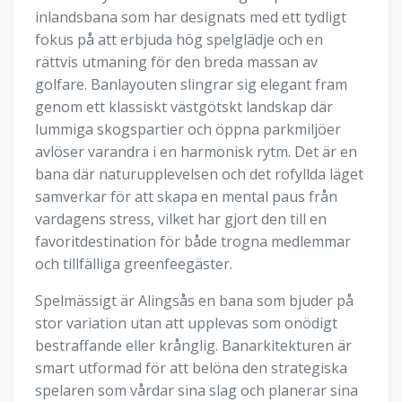
inlandsbana som har designats med ett tydligt
fokus på att erbjuda hög spelglädje och en
rättvis utmaning för den breda massan av
golfare. Banlayouten slingrar sig elegant fram
genom ett klassiskt västgötskt landskap där
lummiga skogspartier och öppna parkmiljöer
avlöser varandra i en harmonisk rytm. Det är en
bana där naturupplevelsen och det rofyllda läget
samverkar för att skapa en mental paus från
vardagens stress, vilket har gjort den till en
favoritdestination för både trogna medlemmar
och tillfälliga greenfeegäster.
Spelmässigt är Alingsås en bana som bjuder på
stor variation utan att upplevas som onödigt
bestraffande eller krånglig. Banarkitekturen är
smart utformad för att belöna den strategiska
spelaren som vårdar sina slag och planerar sina