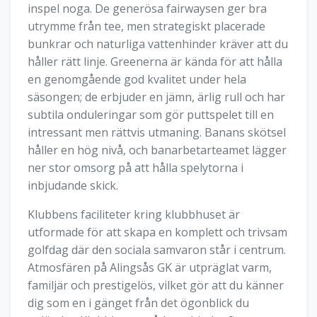
inspel noga. De generösa fairwaysen ger bra
utrymme från tee, men strategiskt placerade
bunkrar och naturliga vattenhinder kräver att du
håller rätt linje. Greenerna är kända för att hålla
en genomgående god kvalitet under hela
säsongen; de erbjuder en jämn, ärlig rull och har
subtila onduleringar som gör puttspelet till en
intressant men rättvis utmaning. Banans skötsel
håller en hög nivå, och banarbetarteamet lägger
ner stor omsorg på att hålla spelytorna i
inbjudande skick.
Klubbens faciliteter kring klubbhuset är
utformade för att skapa en komplett och trivsam
golfdag där den sociala samvaron står i centrum.
Atmosfären på Alingsås GK är utpräglat varm,
familjär och prestigelös, vilket gör att du känner
dig som en i gänget från det ögonblick du