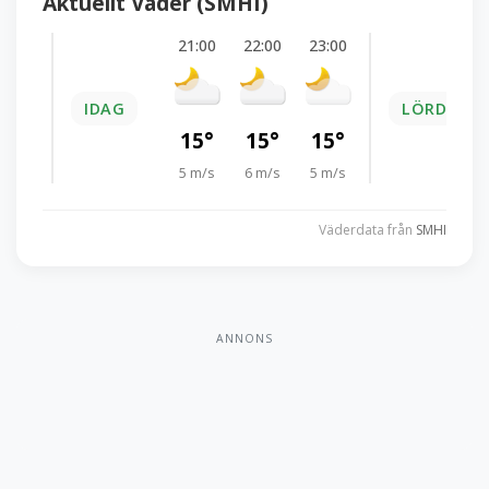
Aktuellt Väder (SMHI)
21:00
22:00
23:00
IDAG
LÖRDAG 8
15°
15°
15°
5 m/s
6 m/s
5 m/s
Väderdata från
SMHI
ANNONS