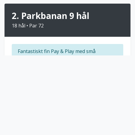
2. Parkbanan 9 hål
18 hål • Par 72
Fantastiskt fin Pay & Play med små
ondulerade greener i härlig parkmiljö.
Bokningsinfo:
All bokning av spel på Ängsbanan
och Parkbanan på Allerum Golf görs från och
med 1 juni 2026 på anläggningen "Allerum Golf"
då "Allerum Golfklubb" tas bort från systemet.
GREENINFORMATION
Lätt ondulerade greener
Ej handicapgrundande