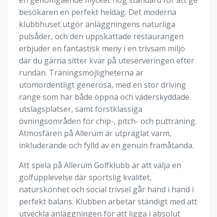
en genomgående mycket hög standard för att ge
besökaren en perfekt heldag. Det moderna
klubbhuset utgör anläggningens naturliga
pulsåder, och den uppskattade restaurangen
erbjuder en fantastisk meny i en trivsam miljö
där du gärna sitter kvar på uteserveringen efter
rundan. Träningsmöjligheterna är
utomordentligt generösa, med en stor driving
range som har både öppna och väderskyddade
utslagsplatser, samt förstklassiga
övningsområden för chip-, pitch- och putträning.
Atmosfären på Allerum är utpräglat varm,
inkluderande och fylld av en genuin framåtanda.
Att spela på Allerum Golfklubb är att välja en
golfupplevelse där sportslig kvalitet,
naturskönhet och social trivsel går hand i hand i
perfekt balans. Klubben arbetar ständigt med att
utveckla anläggningen för att ligga i absolut