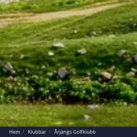
Hem
Klubbar
Årjängs Golfklubb