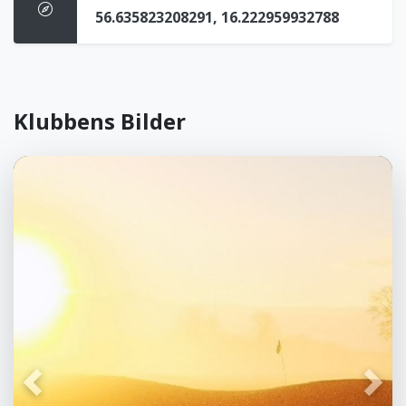
56.635823208291, 16.222959932788
Klubbens Bilder
Föregående
Näst