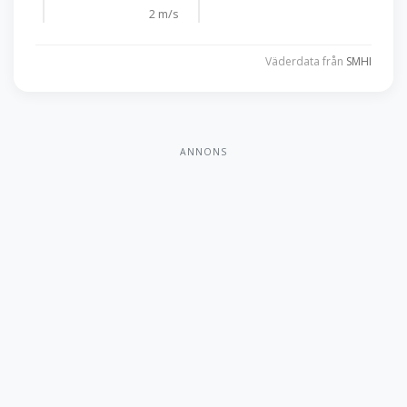
2 m/s
2 m/
Väderdata från
SMHI
ANNONS
Binga Golf
18 hål • Par 58