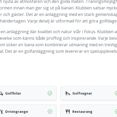
tt njuta av atmosfären och den goda maten. Träningsmöjlig
 formen innan man ger sig ut på banan. Klubben satsar mycke
 och gäster. Det är en anläggning med en stark gemenskap o
händertagen. Varje detalj är utformad för att göra golfdage
a en anläggning där kvalitet och natur står i fokus. Klubben 
velse som känns både proffsig och inspirerande. Varje besök
e som söker en bana som kombinerar utmaning med en trevlig 
t val. Det är en golfanläggning som levererar en spelupplevel
Golfbilar
Golfvagnar
Drivingrange
Restaurang