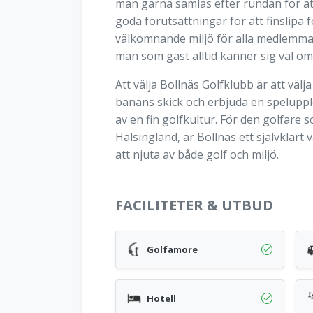
man gärna samlas efter rundan för a
goda förutsättningar för att finslipa
välkomnande miljö för alla medlemmar
man som gäst alltid känner sig väl om
Att välja Bollnäs Golfklubb är att välj
banans skick och erbjuda en spelupple
av en fin golfkultur. För den golfar
Hälsingland, är Bollnäs ett självklar
att njuta av både golf och miljö.
FACILITETER & UTBUD
Golfamore
Hotell