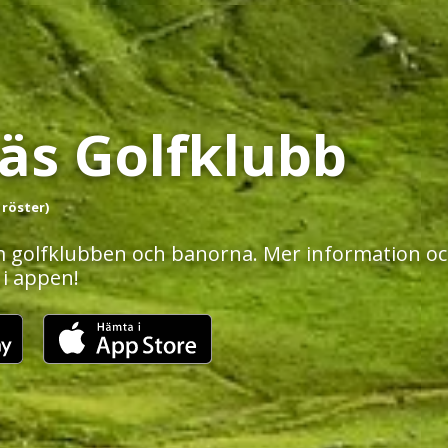
äs Golfklubb
 röster)
 golfklubben och banorna. Mer information och
 i appen!