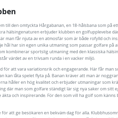
bben
em till den omtyckta Hårgabanan, en 18-hålsbana som på ett
kra hälsingenaturen erbjuder klubben en golfupplevelse där 
 där man får njuta av en atmosfär som är både rofylld och in
je hål har sin egen unika utmaning som passar golfare på al
som kombinerar sportslig utmaning med den klassiska hälsing
står värdet av en trivsam runda i en vacker miljö.
 för att vara variationsrik och engagerande. Här får man so
an kan låta spelet flyta på. Banan kräver att man är noggran
nerna håller en hög kvalitet och erbjuder utmaningar som k
ng där man som golfare ständigt lär sig nya saker om sitt e
 äkta och inspirerande. För den som vill ha golf som känns b
e för att ge besökaren en bekväm dag för alla. Klubbhusomr