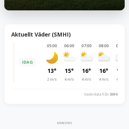
Aktuellt Väder (SMHI)
05:00
06:00
07:00
08:00
09:00
IDAG
13°
15°
16°
16°
17°
2 m/s
4 m/s
4 m/s
4 m/s
4 m/s
Väderdata från
SMHI
ANNONS