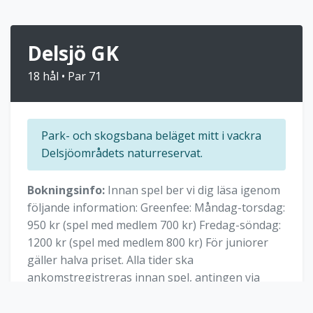
Delsjö GK
18 hål • Par 71
Park- och skogsbana beläget mitt i vackra
Delsjöområdets naturreservat.
Bokningsinfo:
Innan spel ber vi dig läsa igenom
följande information: Greenfee: Måndag-torsdag:
950 kr (spel med medlem 700 kr) Fredag-söndag:
1200 kr (spel med medlem 800 kr) För juniorer
gäller halva priset. Alla tider ska
ankomstregistreras innan spel, antingen via
appen: MinGolf eller i receptionen. No show-
avgift debiteras vid uteblivet besök, eller vid