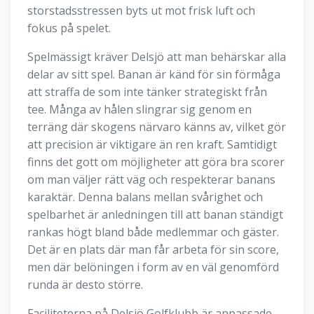
storstadsstressen byts ut mot frisk luft och
fokus på spelet.
Spelmässigt kräver Delsjö att man behärskar alla
delar av sitt spel. Banan är känd för sin förmåga
att straffa de som inte tänker strategiskt från
tee. Många av hålen slingrar sig genom en
terräng där skogens närvaro känns av, vilket gör
att precision är viktigare än ren kraft. Samtidigt
finns det gott om möjligheter att göra bra scorer
om man väljer rätt väg och respekterar banans
karaktär. Denna balans mellan svårighet och
spelbarhet är anledningen till att banan ständigt
rankas högt bland både medlemmar och gäster.
Det är en plats där man får arbeta för sin score,
men där belöningen i form av en väl genomförd
runda är desto större.
Faciliteterna på Delsjö Golfklubb är anpassade