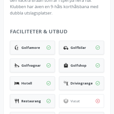
den vackra Bråån som är i spel på flera hål.
Klubben har även en 9-håls korthålsbana med
dubbla utslagsplatser.
FACILITETER & UTBUD
Golfamore
Golfbilar
Golfvagnar
Golfshop
Hotell
Drivingrange
Restaurang
Viasat