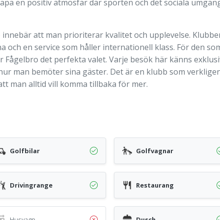
kapa en positiv atmosfär där sporten och det sociala umgäng
 innebär att man prioriterar kvalitet och upplevelse. Klubben
 och en service som håller internationell klass. För den 
r Fågelbro det perfekta valet. Varje besök här känns exklus
ill hur man bemöter sina gäster. Det är en klubb som verklig
t man alltid vill komma tillbaka för mer.
Golfbilar
Golfvagnar
Drivingrange
Restaurang
Husvagn
Dusch