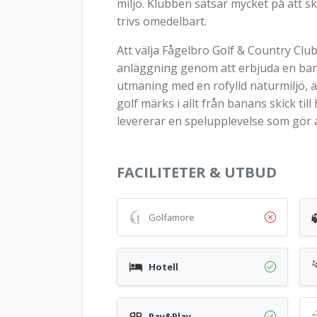
miljö. Klubben satsar mycket på att s
trivs omedelbart.
Att välja Fågelbro Golf & Country Club
anläggning genom att erbjuda en bana
utmaning med en rofylld naturmiljö, ä
golf märks i allt från banans skick t
levererar en spelupplevelse som gör at
FACILITETER & UTBUD
Golfamore
Hotell
Pay&Play