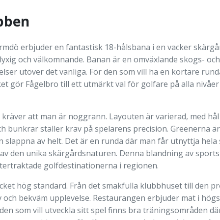
bben
mdö erbjuder en fantastisk 18-hålsbana i en vacker skärgår
e lyxig och välkomnande. Banan är en omväxlande skogs- oc
ser utöver det vanliga. För den som vill ha en kortare rund
t gör Fågelbro till ett utmärkt val för golfare på alla nivå
kräver att man är noggrann. Layouten är varierad, med hål 
ch bunkrar ställer krav på spelarens precision. Greenerna ä
kan slappna av helt. Det är en runda där man får utnyttja hela
a av den unika skärgårdsnaturen. Denna blandning av sport
ftertraktade golfdestinationerna i regionen.
cket hög standard. Från det smakfulla klubbhuset till den pr
v och bekväm upplevelse. Restaurangen erbjuder mat i högsta
den som vill utveckla sitt spel finns bra träningsområden dä