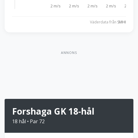
2 m/s
2 m/s
2 m/s
2 m/s
2 m/s
Väderdata från
SMHI
ANNONS
Forshaga GK 18-hål
18 hål • Par 72