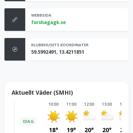
WEBBSIDA
forshagagk.se
KLUBBHUSETS KOORDINATER
59.5992491, 13.4211851
Aktuellt Väder (SMHI)
10:00
11:00
12:00
13:00
14:00
IDAG
18°
19°
20°
20°
20°