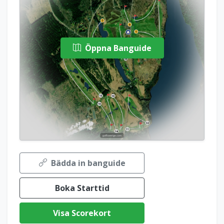
Öppna Banguide
Bädda in banguide
Boka Starttid
Visa Scorekort