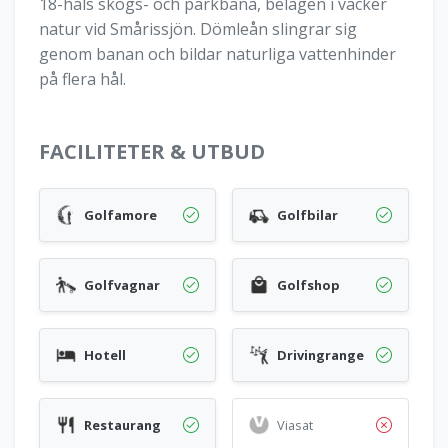
18-håls skogs- och parkbana, belägen i vacker
natur vid Smårissjön. Dömleån slingrar sig
genom banan och bildar naturliga vattenhinder
på flera hål.
FACILITETER & UTBUD
Golfamore
Golfbilar
Golfvagnar
Golfshop
Hotell
Drivingrange
Restaurang
Viasat