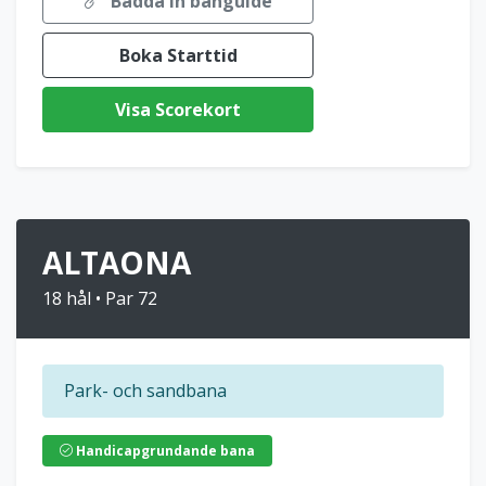
Bädda in banguide
Boka Starttid
Visa Scorekort
ALTAONA
18 hål • Par 72
Park- och sandbana
Handicapgrundande bana