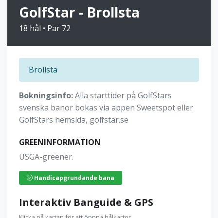
GolfStar - Brollsta
18 hål • Par 72
Brollsta
Bokningsinfo:
Alla starttider på GolfStars
svenska banor bokas via appen Sweetspot eller
GolfStars hemsida, golfstar.se
GREENINFORMATION
USGA-greener.
Handicapgrundande bana
Interaktiv Banguide & GPS
Klicka på kartan för att öppna hålkartor.