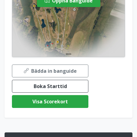
Öppna Banguide
Bädda in banguide
Boka Starttid
Visa Scorekort