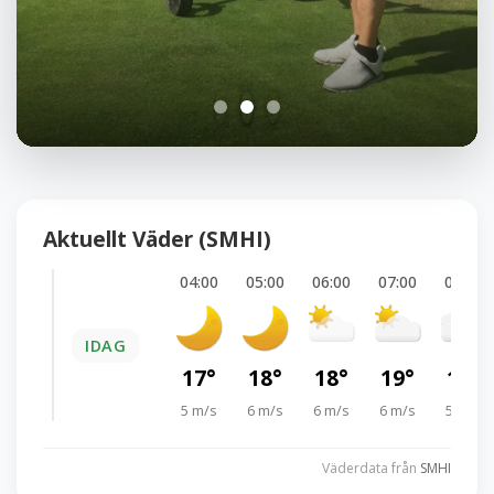
Aktuellt Väder (SMHI)
04:00
05:00
06:00
07:00
08:00
IDAG
17°
18°
18°
19°
19°
5 m/s
6 m/s
6 m/s
6 m/s
5 m/s
Väderdata från
SMHI