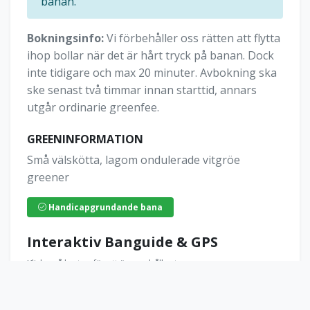
banan.
Bokningsinfo:
Vi förbehåller oss rätten att flytta
ihop bollar när det är hårt tryck på banan. Dock
inte tidigare och max 20 minuter. Avbokning ska
ske senast två timmar innan starttid, annars
utgår ordinarie greenfee.
GREENINFORMATION
Små välskötta, lagom ondulerade vitgröe
greener
Handicapgrundande bana
Interaktiv Banguide & GPS
Klicka på kartan för att öppna hålkartor.