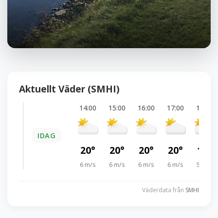
Aktuellt Väder (SMHI)
14:00
15:00
16:00
17:00
18:00
IDAG
20°
20°
20°
20°
19°
6 m/s
6 m/s
6 m/s
6 m/s
5 m/s
Väderdata från
SMHI