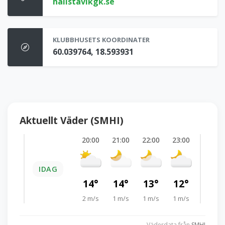
hallstavikgk.se
KLUBBHUSETS KOORDINATER
60.039764, 18.593931
Aktuellt Väder (SMHI)
20:00
21:00
22:00
23:00
IDAG
LÖ
14°
14°
13°
12°
2 m/s
1 m/s
1 m/s
1 m/s
Väderdata från
SMHI