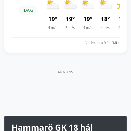
IDAG
19°
19°
19°
18°
17°
4 m/s
3 m/s
4 m/s
4 m/s
4 m/s
Väderdata från
SMHI
ANNONS
Hammarö GK 18 hål