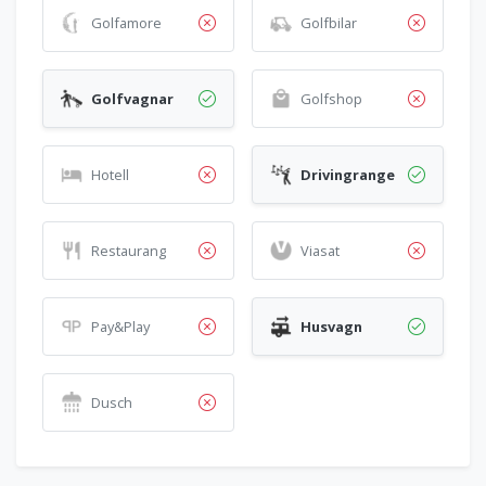
Golfamore
Golfbilar
Golfvagnar
Golfshop
Hotell
Drivingrange
Restaurang
Viasat
Pay&Play
Husvagn
Dusch