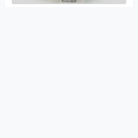
Bädda in banguide
Boka Starttid
Visa Scorekort
Pröva en närliggande golfklubb