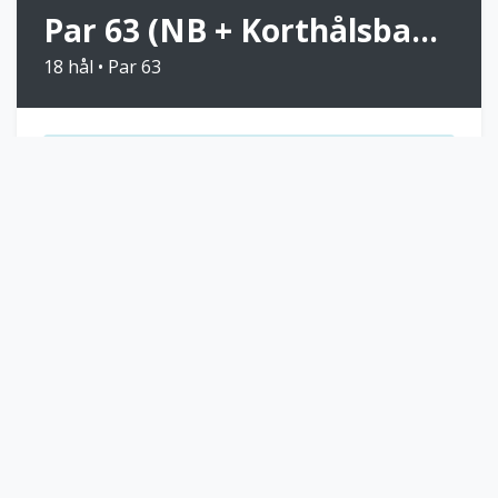
Par 63 (NB + Korthålsbanan)
18 hål • Par 63
Kombination av Nya Banan +
Korthålsbanan
Bokningsinfo:
Kombinationen används endast
vid tävling.
Ej handicapgrundande
Bädda in banguide
Boka Starttid