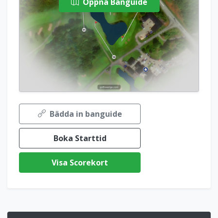
Öppna Banguide
Bädda in banguide
Boka Starttid
Visa Scorekort