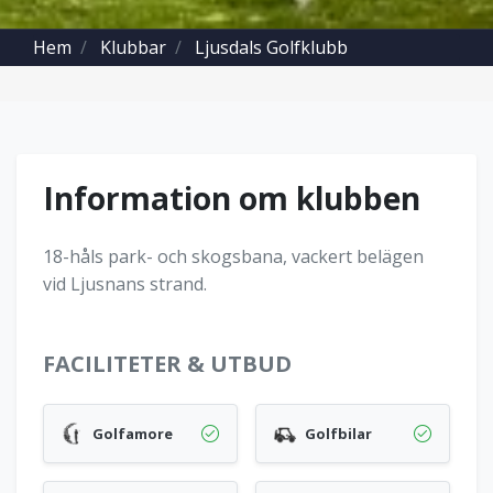
Hem
Klubbar
Ljusdals Golfklubb
Information om klubben
18-håls park- och skogsbana, vackert belägen
vid Ljusnans strand.
FACILITETER & UTBUD
Golfamore
Golfbilar