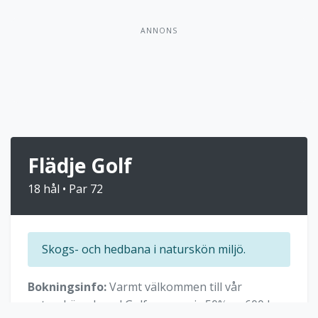
ANNONS
Flädje Golf
18 hål • Par 72
Skogs- och hedbana i naturskön miljö.
Bokningsinfo:
Varmt välkommen till vår
natursköna bana! Golfamorepris 50% av 600 kr.