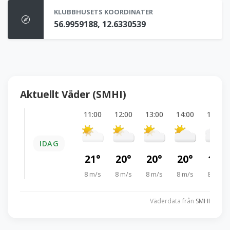
KLUBBHUSETS KOORDINATER
56.9959188, 12.6330539
Aktuellt Väder (SMHI)
11:00
12:00
13:00
14:00
15:00
IDAG
21°
20°
20°
20°
19°
8 m/s
8 m/s
8 m/s
8 m/s
8 m/s
Väderdata från
SMHI