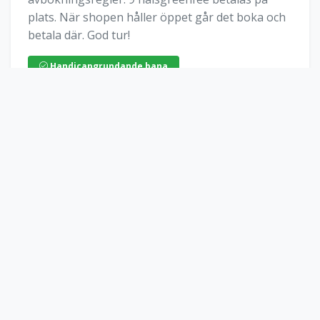
plats. När shopen håller öppet går det boka och
betala där. God tur!
Handicapgrundande bana
Interaktiv Banguide & GPS
Klicka på kartan för att öppna hålkartor.
Öppna Banguide