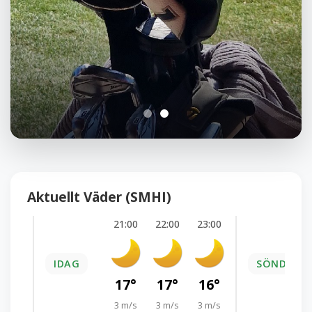
Aktuellt Väder (SMHI)
21:00
22:00
23:00
IDAG
SÖNDAG 9
17°
17°
16°
3 m/s
3 m/s
3 m/s