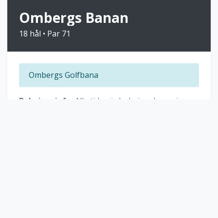
Ombergs Banan
18 hål • Par 71
Ombergs Golfbana
Bokningsinfo:
Alla tider är bokningsbara via
webb 14 dagar i förväg. Kvällstider från 16.00-
19.50 kan bokas 3 mån i förväg via webb för 500
kronor. För bokning av golfpaket:
www.ombergsgolfresort.se Mejl:
info@ombergsgolfresort.se
, tele: 0144-121 60
GREENINFORMATION
Pen-A4