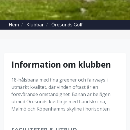
Hem
Klubbar
Öresunds Golf
Information om klubben
18-hålsbana med fina greener och fairways i
utmärkt kvalitet, där vinden oftast är en
försvårande omständighet. Banan är belägen
utmed Öresunds kustlinje med Landskrona,
Malmö och Köpenhamns skyline i horisonten.
FACILITETER & UTBUD