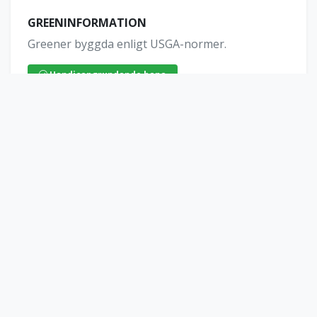
GREENINFORMATION
Greener byggda enligt USGA-normer.
Handicapgrundande bana
Interaktiv Banguide & GPS
Klicka på kartan för att öppna hålkartor.
Öppna Banguide