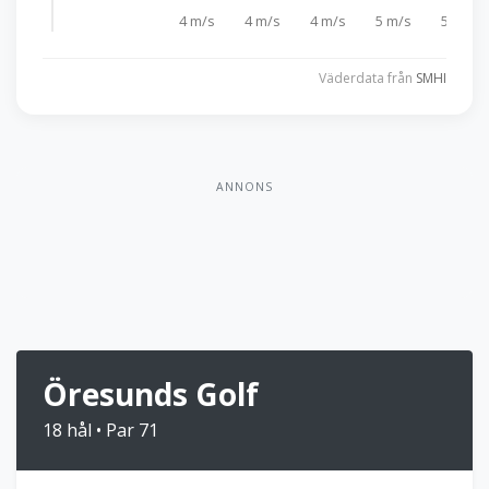
4 m/s
4 m/s
4 m/s
5 m/s
5 m/s
Väderdata från
SMHI
ANNONS
Öresunds Golf
18 hål • Par 71