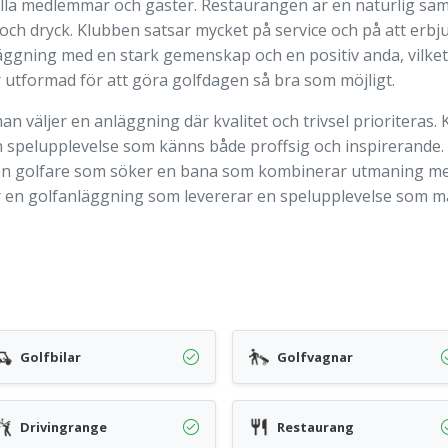
 alla medlemmar och gäster. Restaurangen är en naturlig sa
 och dryck. Klubben satsar mycket på service och på att erbj
ggning med en stark gemenskap och en positiv anda, vilket 
r utformad för att göra golfdagen så bra som möjligt.
man väljer en anläggning där kvalitet och trivsel prioriteras.
n spelupplevelse som känns både proffsig och inspirerande. 
r den golfare som söker en bana som kombinerar utmaning me
t är en golfanläggning som levererar en spelupplevelse som ma
Golfbilar
Golfvagnar
Drivingrange
Restaurang