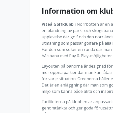
Information om klu
Piteå Golfklubb
i Norrbotten är en 
en blandning av park- och skogsbana 
upplevelse där golf och den norrländ
utmaning som passar golfare på alla n
För den som söker en runda där man få
hålsbana med Pay & Play-möjligheter.
Layouten på banorna är designad för a
mer öppna partier där man kan låta sp
för varje situation. Greenerna hålle
Det är en anläggning där man som golf
miljö som känns både äkta och inspire
Faciliteterna på klubben är anpassad
genomtänkta och ger goda förutsättnin