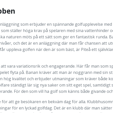
bben
anläggning som erbjuder en spännande golfupplevelse med to
som ställer höga krav på spelaren med sina vattenhinder oc
ska naturen möts på ett sätt som ger en fantastisk runda. B
ivåer, och det är en anläggning där man får chansen att utve
r uppleva golfen när den är som bäst, är Piteå ett självklar
tt vara variationsrik och engagerande. Här får man som spela
elet flyta på. Banan kräver att man är noggrann med sin str
r en hög kvalitet och erbjuder utmaningar som kräver både k
are ständigt lär sig nya saker om sitt eget spel, samtidigt 
rande. För den som vill ha golf som känns både givande och ro
e för att ge besökaren en bekväm dag för alla. Klubbhusomr
gar för en lyckad golfdag. Det är en klubb där man sätter 