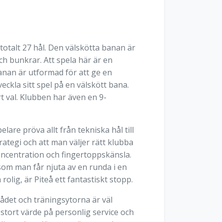
talt 27 hål. Den välskötta banan är
h bunkrar. Att spela här är en
anan är utformad för att ge en
ckla sitt spel på en välskött bana.
t val. Klubben har även en 9-
re pröva allt från tekniska hål till
ategi och att man väljer rätt klubba
oncentration och fingertoppskänsla.
som man får njuta av en runda i en
lig, är Piteå ett fantastiskt stopp.
ådet och träningsytorna är väl
stort värde på personlig service och