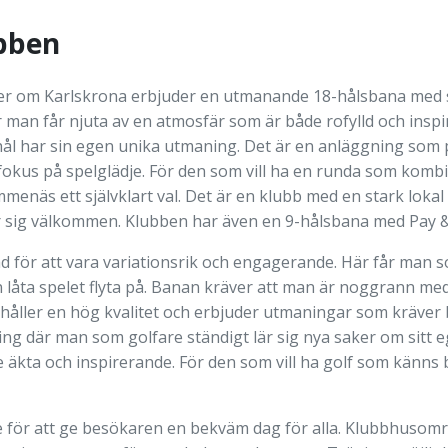
bben
er om Karlskrona erbjuder en utmanande 18-hålsbana med s
r man får njuta av en atmosfär som är både rofylld och insp
ål har sin egen unika utmaning. Det är en anläggning som pa
 fokus på spelglädje. För den som vill ha en runda som kom
menäs ett självklart val. Det är en klubb med en stark lok
sig välkommen. Klubben har även en 9-hålsbana med Pay &
 för att vara variationsrik och engagerande. Här får man so
 låta spelet flyta på. Banan kräver att man är noggrann med 
a håller en hög kvalitet och erbjuder utmaningar som kräver
ng där man som golfare ständigt lär sig nya saker om sitt e
 äkta och inspirerande. För den som vill ha golf som känns 
e för att ge besökaren en bekväm dag för alla. Klubbhusomr