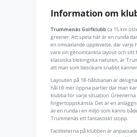
Information om klu
Trummenäs Golfklubb
ca 15 km öst
greener. Att spela här är en runda dä
en omväxlande upplevelse, där varje h
vare sin genomtänkta layout och sitt
klassiska blekingska naturen, är Trum
att man som besökare snabbt känner 
Layouten på 18-hålsbanan är designad
hål till mer öppna partier där man kan
klubba för varje situation. Greenern
fingertoppskänsla. Det är en anläggni
av en runda i en miljö som känns både
Trummenäs ett fantastiskt stopp.
Faciliteterna på klubben är anpassad