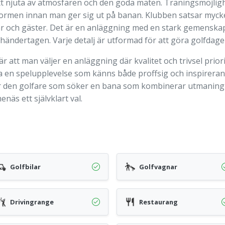
tt njuta av atmosfären och den goda maten. Träningsmöjlig
 formen innan man ger sig ut på banan. Klubben satsar mycke
 och gäster. Det är en anläggning med en stark gemenskap o
händertagen. Varje detalj är utformad för att göra golfdage
 att man väljer en anläggning där kvalitet och trivsel prior
a en spelupplevelse som känns både proffsig och inspirerand
. För den golfare som söker en bana som kombinerar utmaning
näs ett självklart val.
Golfbilar
Golfvagnar
Drivingrange
Restaurang