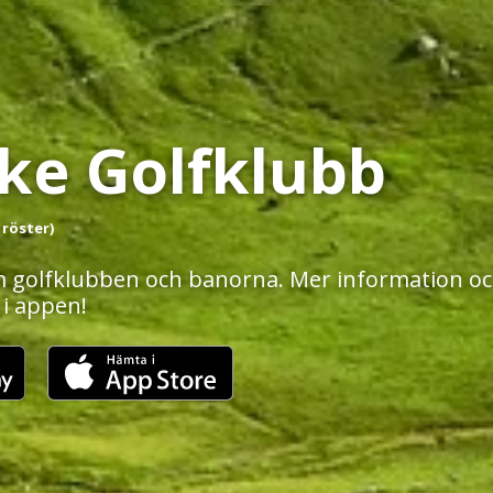
ike Golfklubb
 röster)
 golfklubben och banorna. Mer information och
 i appen!