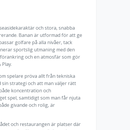
easidekaraktär och stora, snabba
irerande. Banan är utformad för att ge
ssar golfare på alla nivåer, tack
binerar sportslig utmaning med den
al förankring och en atmosfär som gör
 Play.
m spelare pröva allt från tekniska
sin strategi och att man väljer rätt
 både koncentration och
get spel, samtidigt som man får njuta
både givande och rolig, är
ådet och restaurangen är platser där