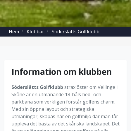
Hem
Klubbar
Söderslätts Golfklubb
Information om klubben
Söderslätts Golfklubb
strax öster om Vellinge i
Skåne är en utmanande 18-håls hed- och
parkbana som verkligen förstår golfens charm.
Med sin öppna layout och strategiska
utmaningar, skapas här en golfmiljö där man får
uppleva det bästa av det skånska landskapet. Det
är en anläggning som passar golfare på alla