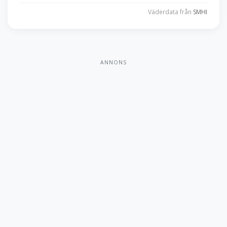
Väderdata från
SMHI
ANNONS
Elleboda
18 hål • Par 72
Hål 1-18