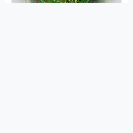
Bädda in banguide
Boka Starttid
Visa Scorekort
Beijerslingan, 7 hål
18 hål • Par 68