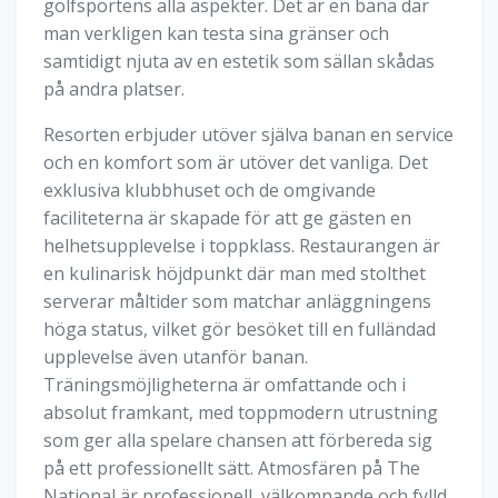
golfsportens alla aspekter. Det är en bana där
man verkligen kan testa sina gränser och
samtidigt njuta av en estetik som sällan skådas
på andra platser.
Resorten erbjuder utöver själva banan en service
och en komfort som är utöver det vanliga. Det
exklusiva klubbhuset och de omgivande
faciliteterna är skapade för att ge gästen en
helhetsupplevelse i toppklass. Restaurangen är
en kulinarisk höjdpunkt där man med stolthet
serverar måltider som matchar anläggningens
höga status, vilket gör besöket till en fulländad
upplevelse även utanför banan.
Träningsmöjligheterna är omfattande och i
absolut framkant, med toppmodern utrustning
som ger alla spelare chansen att förbereda sig
på ett professionellt sätt. Atmosfären på The
National är professionell, välkomnande och fylld