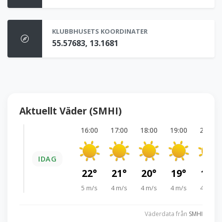
KLUBBHUSETS KOORDINATER
55.57683, 13.1681
Aktuellt Väder (SMHI)
16:00
17:00
18:00
19:00
20:00
IDAG
22°
21°
20°
19°
18°
5 m/s
4 m/s
4 m/s
4 m/s
4 m/s
Väderdata från
SMHI