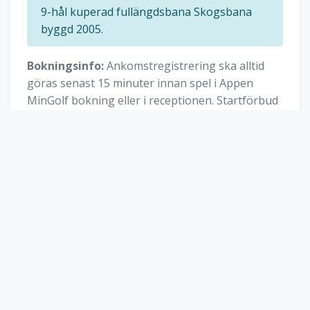
9-hål kuperad fullängdsbana Skogsbana
byggd 2005.
Bokningsinfo:
Ankomstregistrering ska alltid
göras senast 15 minuter innan spel i Appen
MinGolf bokning eller i receptionen. Startförbud
kl.06.00-06.59 från starthål i 18-hålsbanan,
måndag-fredag, då vi kör klipptåget. Jämn vecka
starthål 10, udda vecka starthål 1 & tisdagar
dressning av greener. På vår range med
Toptracer betalar du med kort. Kiosken är öppen
alla dagar mellan kl. 07.00-20.00, betalning med
Swish OBS!!! Viktigt!! Alla ska laga uppslagen torv,
nedslagsmärke på green samt kratta bunkrar
efter sig!!!/Tack! För att så många som möjligt ska
få chansen att spela på högfrekventa tider har
receptionen befogenhet att sätta samman 1 & 2-
bollar för att frigöra plats till fler spelare. Det