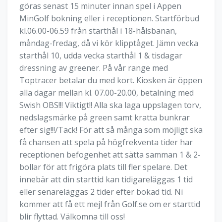
göras senast 15 minuter innan spel i Appen
MinGolf bokning eller i receptionen. Startförbud
kl.06.00-06.59 från starthål i 18-hålsbanan,
måndag-fredag, då vi kör klipptåget. Jämn vecka
starthål 10, udda vecka starthål 1 & tisdagar
dressning av greener. På vår range med
Toptracer betalar du med kort. Kiosken är öppen
alla dagar mellan kl. 07.00-20.00, betalning med
Swish OBS!!! Viktigt!! Alla ska laga uppslagen torv,
nedslagsmärke på green samt kratta bunkrar
efter sig!!!/Tack! För att så många som möjligt ska
få chansen att spela på högfrekventa tider har
receptionen befogenhet att sätta samman 1 & 2-
bollar för att frigöra plats till fler spelare. Det
innebär att din starttid kan tidigareläggas 1 tid
eller senareläggas 2 tider efter bokad tid. Ni
kommer att få ett mejl från Golf.se om er starttid
blir flyttad. Välkomna till oss!