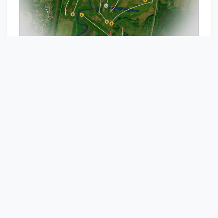
Bädda in banguide
Boka Starttid
Visa Scorekort
Pröva en närliggande golfklubb