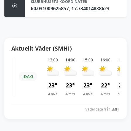
KLUBBHUSETS KOORDINATER
60.031009625857, 17.734014838623
Aktuellt Väder (SMHI)
13:00
14:00
15:00
16:00
17:00
IDAG
23°
23°
23°
22°
22°
4 m/s
4 m/s
4 m/s
4 m/s
5 m/s
Väderdata från
SMHI