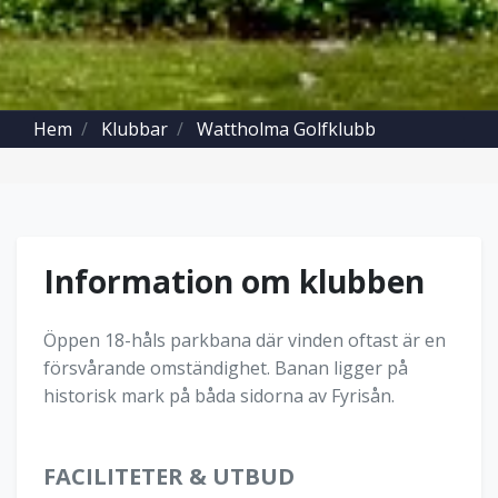
Hem
Klubbar
Wattholma Golfklubb
Information om klubben
Öppen 18-håls parkbana där vinden oftast är en
försvårande omständighet. Banan ligger på
historisk mark på båda sidorna av Fyrisån.
FACILITETER & UTBUD