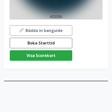
Bädda in banguide
Boka Starttid
Visa Scorekort
Waxholms GK Korthålsbanan
18 hål • Par 54