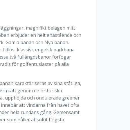
läggningar, magnifikt belägen mitt
bben erbjuder en helt enastående och
verk: Gamla banan och Nya banan.
 tidlös, klassisk engelsk parkbana
essa två fullängdsbanor förfogar
adis för golfentusiaster på alla
anan karaktäriseras av sina ståtliga,
gera rätt genom de historiska
bba, upphöjda och ondulerade greener
 innebär att vindarna från havet ofta
al under hela rundans gång. Gemensamt
ener som håller absolut högsta