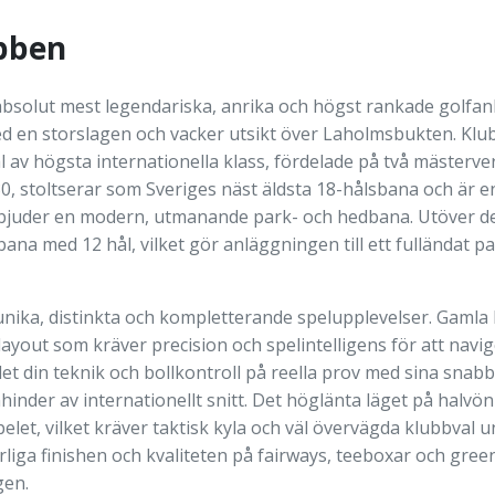
bben
absolut mest legendariska, anrika och högst rankade golfan
d en storslagen och vacker utsikt över Laholmsbukten. Klu
l av högsta internationella klass, fördelade på två mäster
, stoltserar som Sveriges näst äldsta 18-hålsbana och är en
erbjuder en modern, utmanande park- och hedbana. Utöver d
a med 12 hål, vilket gör anläggningen till ett fulländat par
nika, distinkta och kompletterande spelupplevelser. Gamla b
layout som kräver precision och spelintelligens för att navi
let din teknik och bollkontroll på reella prov med sina sna
inder av internationellt snitt. Det höglänta läget på halvön
spelet, vilket kräver taktisk kyla och väl övervägda klubbv
liga finishen och kvaliteten på fairways, teeboxar och gre
gen.