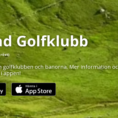
ad Golfklubb
 röst)
 golfklubben och banorna. Mer information och
 i appen!