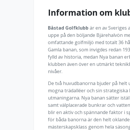
Information om klu
Båstad Golfklubb
är en av Sveriges 
uppe på den böljande Bjärehalvön me
omfattande golfmiljö med totalt 36 hå
Gamla banan, som invigdes redan 1930
fylld av historia, medan Nya banan 
klubben även över en utmärkt teknikban
nivåer.
De två huvudbanorna bjuder på helt u
mogna trädalléer och sin strategiska 
utmaningarna. Nya banan sätter istäl
samt välplacerade bunkrar och vattenh
blir en aktiv och spännande faktor i 
för båda banorna är den helt oklander
mästerskapsklass genom hela säson