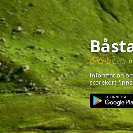
Båst
(1
Information om
scorekort finns