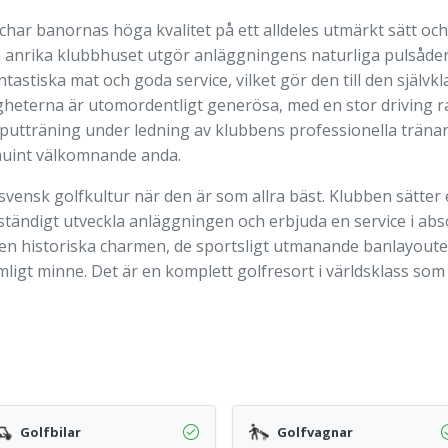
char banornas höga kvalitet på ett alldeles utmärkt sätt oc
 anrika klubbhuset utgör anläggningens naturliga pulsåd
astiska mat och goda service, vilket gör den till den självkl
heterna är utomordentligt generösa, med en stor driving r
 putträning under ledning av klubbens professionella trän
nuint välkomnande anda.
a svensk golfkultur när den är som allra bäst. Klubben sätter 
ständigt utveckla anläggningen och erbjuda en service i ab
en historiska charmen, de sportsligt utmanande banlayout
mligt minne. Det är en komplett golfresort i världsklass som
Golfbilar
Golfvagnar