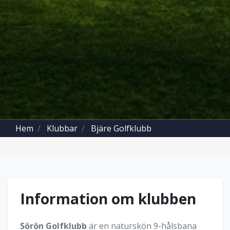
Hem
Klubbar
Bjäre Golfklubb
Information om klubben
Sörön Golfklubb
är en naturskön 9-hålsbana