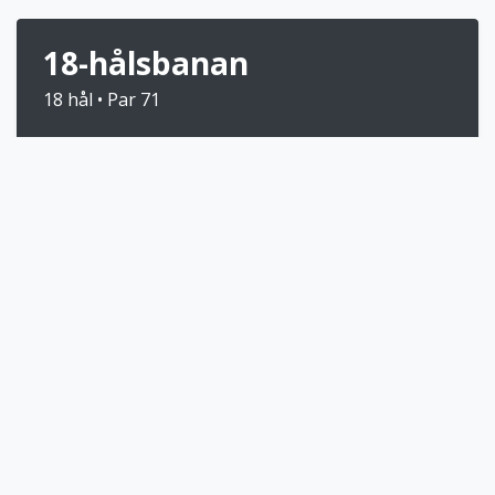
18-hålsbanan
18 hål • Par 71
Med en storslagen utsikt över Skälderviken
och Kullaberg smälter banan väl in i
landskapet. Fairways smyger fram längs de
mjuka kullarna. Banan är belägen 5
minuters bilfärd från Båstad, 7 minuter från
Torekov. Välkommen!
Bokningsinfo:
Håll utkik efter mailet som vi
skickar dagen innan spel, där får du aktuell info
inför er upplevelse hos oss.
Handicapgrundande bana