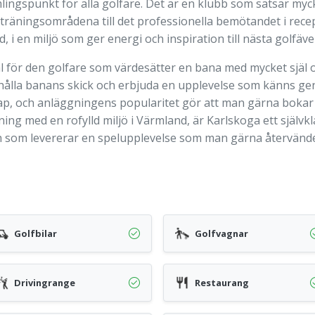
ingspunkt för alla golfare. Det är en klubb som satsar mycke
ina träningsområdena till det professionella bemötandet i rec
i en miljö som ger energi och inspiration till nästa golfäve
val för den golfare som värdesätter en bana med mycket sjä
hålla banans skick och erbjuda en upplevelse som känns genu
skap, och anläggningens popularitet gör att man gärna bokar
 med en rofylld miljö i Värmland, är Karlskoga ett självkl
h som levererar en spelupplevelse som man gärna återvänder
Golfbilar
Golfvagnar
Drivingrange
Restaurang