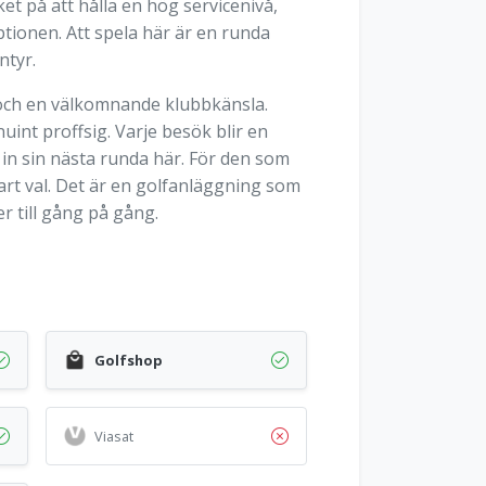
t på att hålla en hög servicenivå,
eptionen. Att spela här är en runda
ntyr.
l och en välkomnande klubbkänsla.
int proffsig. Varje besök blir en
 in sin nästa runda här. För den som
art val. Det är en golfanläggning som
 till gång på gång.
Golfshop
Viasat