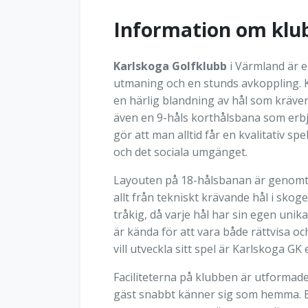
Information om klu
Karlskoga Golfklubb
i Värmland är e
utmaning och en stunds avkoppling. K
en härlig blandning av hål som kräver 
även en 9-håls korthålsbana som erbju
gör att man alltid får en kvalitativ s
och det sociala umgänget.
Layouten på 18-hålsbanan är genomtän
allt från tekniskt krävande hål i skog
tråkig, då varje hål har sin egen uni
är kända för att vara både rättvisa o
vill utveckla sitt spel är Karlskoga 
Faciliteterna på klubben är utforma
gäst snabbt känner sig som hemma. Eft