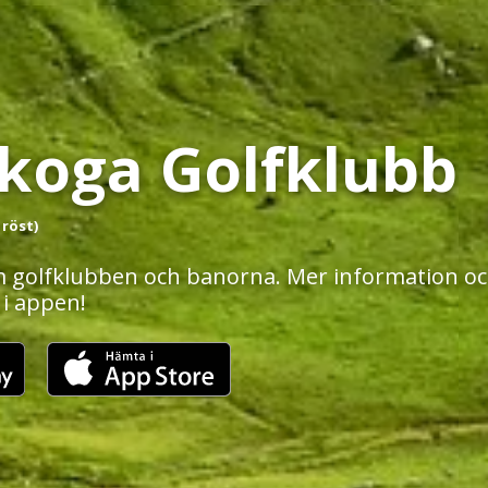
skoga Golfklubb
 röst)
 golfklubben och banorna. Mer information och
 i appen!