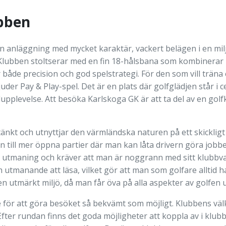
bben
n anläggning med mycket karaktär, vackert belägen i en mil
lubben stoltserar med en fin 18-hålsbana som kombinerar p
både precision och god spelstrategi. För den som vill träna 
der Pay & Play-spel. Det är en plats där golfglädjen står i
pelupplevelse. Att besöka Karlskoga GK är att ta del av en go
kt och utnyttjar den värmländska naturen på ett skickligt
en till mer öppna partier där man kan låta drivern göra jobbe
ka utmaning och kräver att man är noggrann med sitt klubbva
ch utmanande att läsa, vilket gör att man som golfare alltid
GK en utmärkt miljö, då man får öva på alla aspekter av golf
de för att göra besöket så bekvämt som möjligt. Klubbens 
er rundan finns det goda möjligheter att koppla av i klubbhu