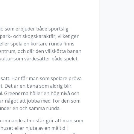
jö som erbjuder både sportslig
ark- och skogskaraktär, vilket ger
eller spela en kortare runda finns
 centrum, och där den välskötta banan
lfkultur som värdesätter både spelet
 sätt. Här får man som spelare pröva
t. Det är en bana som aldrig blir
l. Greenerna håller en hög nivå och
 har något att jobba med. För den som
en under en och samma runda.
välkomnande atmosfär gör att man som
set eller njuta av en måltid i