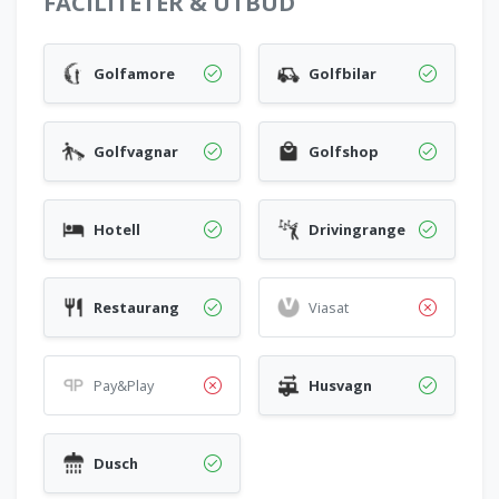
FACILITETER & UTBUD
Golfamore
Golfbilar
Golfvagnar
Golfshop
Hotell
Drivingrange
Restaurang
Viasat
Pay&Play
Husvagn
Dusch