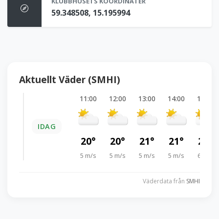
KLUBBHUSETS KOORDINATER
59.348508, 15.195994
Aktuellt Väder (SMHI)
11:00
12:00
13:00
14:00
15:00
IDAG
20°
20°
21°
21°
21°
5 m/s
5 m/s
5 m/s
5 m/s
6 m/s
Väderdata från
SMHI