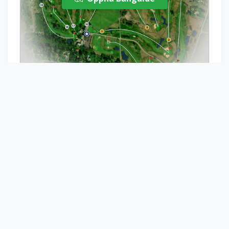
Bädda in banguide
Boka Starttid
Visa Scorekort
Pröva en närliggande golfklubb