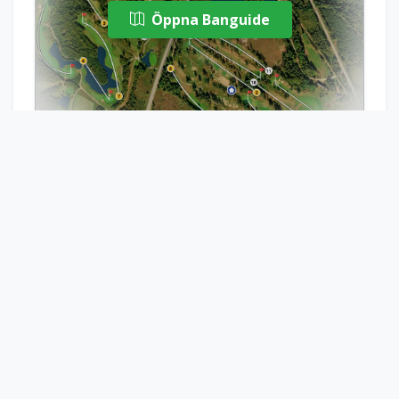
Öppna Banguide
Bädda in banguide
Boka Starttid
Visa Scorekort