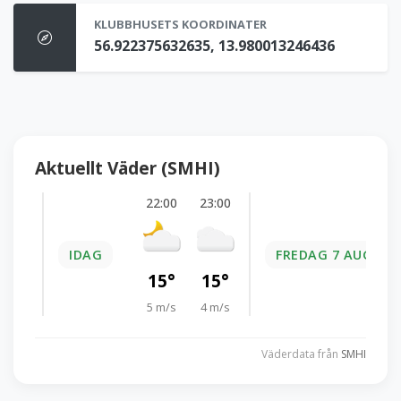
KLUBBHUSETS KOORDINATER
56.922375632635, 13.980013246436
Aktuellt Väder (SMHI)
22:00
23:00
IDAG
FREDAG 7 AUG.
15°
15°
5 m/s
4 m/s
Väderdata från
SMHI