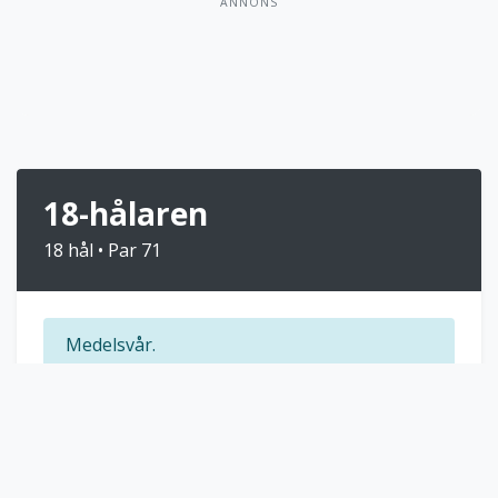
ANNONS
18-hålaren
18 hål • Par 71
Medelsvår.
Bokningsinfo:
Välkommen till Mälarens pärla.
Kolla vår tävlingskalender innan bokning på
www.malarbadensgk.se. OBS!!! ALLA SOM GÅR UT
PÅ 18 HÅL INNAN SERIESPEL ELLER TÄVLINGAR