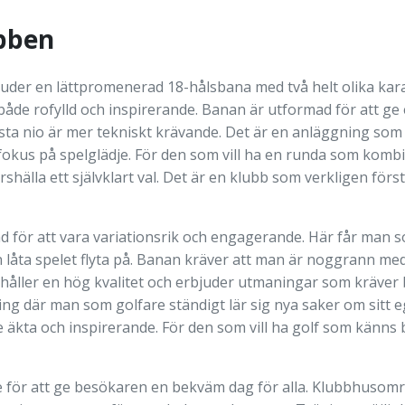
bben
juder en lättpromenerad 18-hålsbana med två helt olika kara
både rofylld och inspirerande. Banan är utformad för att ge
ta nio är mer tekniskt krävande. Det är en anläggning som p
 fokus på spelglädje. För den som vill ha en runda som kom
hälla ett självklart val. Det är en klubb som verkligen förs
 för att vara variationsrik och engagerande. Här får man so
 låta spelet flyta på. Banan kräver att man är noggrann med 
a håller en hög kvalitet och erbjuder utmaningar som kräver
ng där man som golfare ständigt lär sig nya saker om sitt e
 äkta och inspirerande. För den som vill ha golf som känns 
e för att ge besökaren en bekväm dag för alla. Klubbhusomr