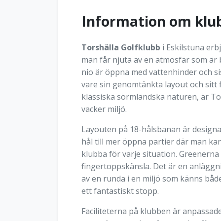
Information om klu
Torshälla Golfklubb
i Eskilstuna erb
man får njuta av en atmosfär som är 
nio är öppna med vattenhinder och sis
vare sin genomtänkta layout och sitt
klassiska sörmländska naturen, är Tors
vacker miljö.
Layouten på 18-hålsbanan är designad
hål till mer öppna partier där man kan
klubba för varje situation. Greenern
fingertoppskänsla. Det är en anläggni
av en runda i en miljö som känns både
ett fantastiskt stopp.
Faciliteterna på klubben är anpassad