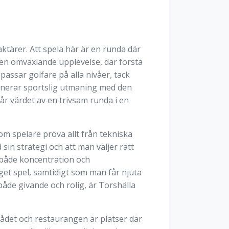
ktärer. Att spela här är en runda där
 en omväxlande upplevelse, där första
assar golfare på alla nivåer, tack
binerar sportslig utmaning med den
tår värdet av en trivsam runda i en
m spelare pröva allt från tekniska
sin strategi och att man väljer rätt
 både koncentration och
get spel, samtidigt som man får njuta
både givande och rolig, är Torshälla
ådet och restaurangen är platser där