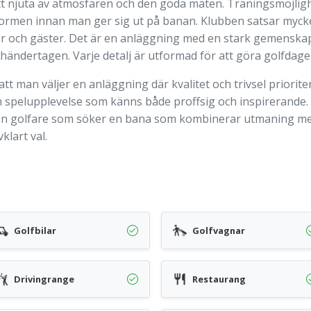
tt njuta av atmosfären och den goda maten. Träningsmöjlig
 formen innan man ger sig ut på banan. Klubben satsar mycke
 och gäster. Det är en anläggning med en stark gemenskap o
händertagen. Varje detalj är utformad för att göra golfdage
att man väljer en anläggning där kvalitet och trivsel priorite
n spelupplevelse som känns både proffsig och inspirerande. 
r den golfare som söker en bana som kombinerar utmaning me
klart val.
Golfbilar
Golfvagnar
Drivingrange
Restaurang