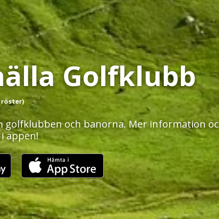
älla Golfklubb
 röster)
 golfklubben och banorna. Mer information och
 i appen!