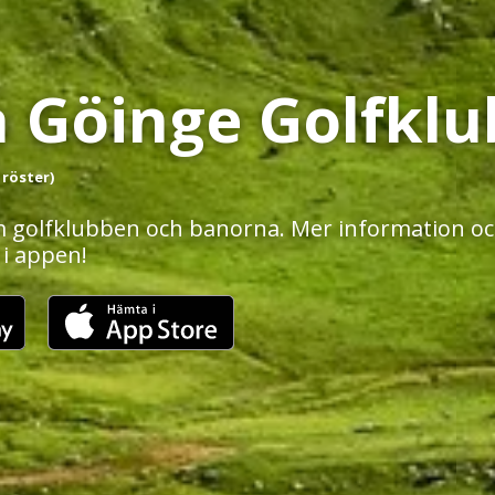
a Göinge Golfklu
 röster)
 golfklubben och banorna. Mer information och
 i appen!