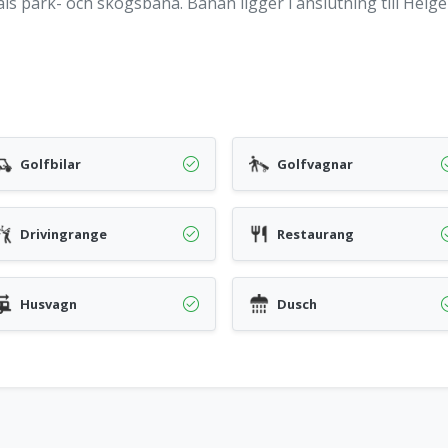
ls park- och skogsbana. Banan ligger i anslutning till Helge
Golfbilar
Golfvagnar
Drivingrange
Restaurang
Husvagn
Dusch