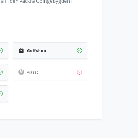
 å i i den vackra Göingebygden i
Golfshop
Viasat