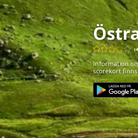
Östr
(4
Information om
scorekort finns