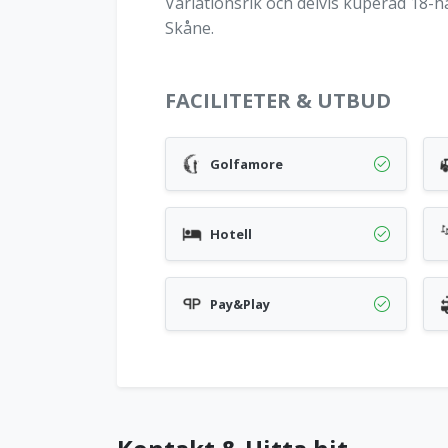
Variationsrik och delvis kuperad 18-hå
Skåne.
FACILITETER & UTBUD
Golfamore
Hotell
Pay&Play