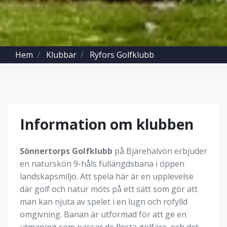
Hem
Klubbar
Ryfors Golfklubb
Information om klubben
Sönnertorps Golfklubb
på Bjärehalvön erbjuder
en naturskön 9-håls fullängdsbana i öppen
landskapsmiljö. Att spela här är en upplevelse
där golf och natur möts på ett sätt som gör att
man kan njuta av spelet i en lugn och rofylld
omgivning. Banan är utformad för att ge en
utmaning som passar de flesta golfare, och det