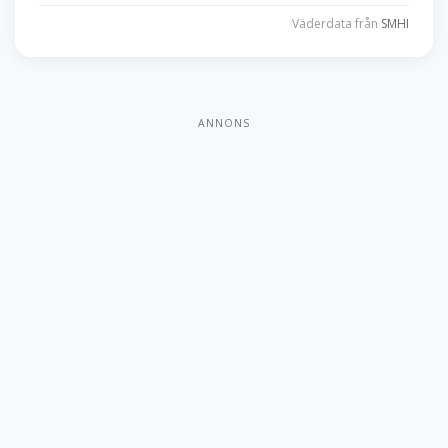
Väderdata från
SMHI
ANNONS
Ryfors GK
18 hål • Par 72
18 hålsbana, medelsvår, kuperad