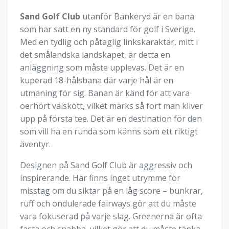
Sand Golf Club
utanför Bankeryd är en bana
som har satt en ny standard för golf i Sverige.
Med en tydlig och påtaglig linkskaraktär, mitt i
det smålandska landskapet, är detta en
anläggning som måste upplevas. Det är en
kuperad 18-hålsbana där varje hål är en
utmaning för sig. Banan är känd för att vara
oerhört välskött, vilket märks så fort man kliver
upp på första tee. Det är en destination för den
som vill ha en runda som känns som ett riktigt
äventyr.
Designen på Sand Golf Club är aggressiv och
inspirerande. Här finns inget utrymme för
misstag om du siktar på en låg score – bunkrar,
ruff och ondulerade fairways gör att du måste
vara fokuserad på varje slag. Greenerna är ofta
fasta och snabba, vilket gör att du måste tänka