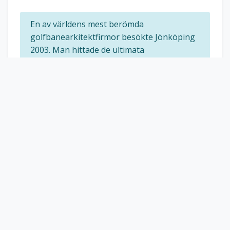
En av världens mest berömda
golfbanearkitektfirmor besökte Jönköping
2003. Man hittade de ultimata
förutsättningarna att bygga en golfbana av
yttersta världsklass! Sand fick under 2007
flera utnämningar, bl.a. 82:a bästa banan i
världen (Golf Digest)
Bokningsinfo:
klicka här för att boka tid på Sand
GC
Handicapgrundande bana
Interaktiv Banguide & GPS
Klicka på kartan för att öppna hålkartor.