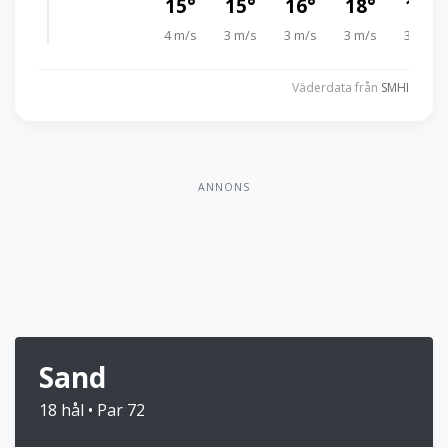
15°
15°
16°
18°
17°
4 m/s
3 m/s
3 m/s
3 m/s
3 m/s
Väderdata från
SMHI
ANNONS
Sand
18 hål • Par 72