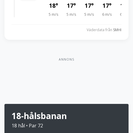
18°
17°
17°
17°
16°
5 m/s
5 m/s
5 m/s
6 m/s
6 m/s
Väderdata från
SMHI
ANNONS
18-hålsbanan
18 hål • Par 72