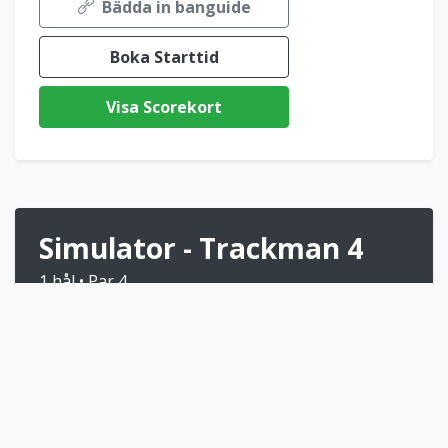
Bädda in banguide
Boka Starttid
Visa Scorekort
Simulator - Trackman 4
1 hål • Par 4
Välj denna bana för att boka på Trackman
4-platsen
Bokningsinfo:
Kontakta kansliet för att få en