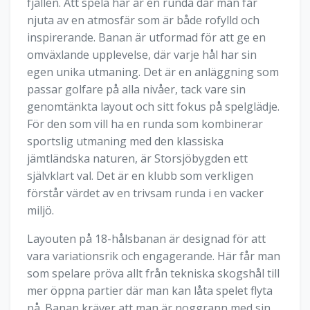
fjällen. Att spela här är en runda där man får
njuta av en atmosfär som är både rofylld och
inspirerande. Banan är utformad för att ge en
omväxlande upplevelse, där varje hål har sin
egen unika utmaning. Det är en anläggning som
passar golfare på alla nivåer, tack vare sin
genomtänkta layout och sitt fokus på spelglädje.
För den som vill ha en runda som kombinerar
sportslig utmaning med den klassiska
jämtländska naturen, är Storsjöbygden ett
självklart val. Det är en klubb som verkligen
förstår värdet av en trivsam runda i en vacker
miljö.
Layouten på 18-hålsbanan är designad för att
vara variationsrik och engagerande. Här får man
som spelare pröva allt från tekniska skogshål till
mer öppna partier där man kan låta spelet flyta
på. Banan kräver att man är noggrann med sin