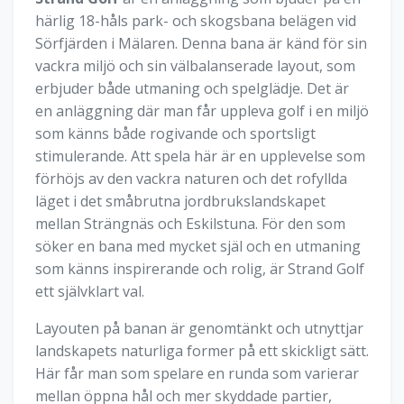
härlig 18-håls park- och skogsbana belägen vid
Sörfjärden i Mälaren. Denna bana är känd för sin
vackra miljö och sin välbalanserade layout, som
erbjuder både utmaning och spelglädje. Det är
en anläggning där man får uppleva golf i en miljö
som känns både rogivande och sportsligt
stimulerande. Att spela här är en upplevelse som
förhöjs av den vackra naturen och det rofyllda
läget i det småbrutna jordbrukslandskapet
mellan Strängnäs och Eskilstuna. För den som
söker en bana med mycket själ och en utmaning
som känns inspirerande och rolig, är Strand Golf
ett självklart val.
Layouten på banan är genomtänkt och utnyttjar
landskapets naturliga former på ett skickligt sätt.
Här får man som spelare en runda som varierar
mellan öppna hål och mer skyddade partier,