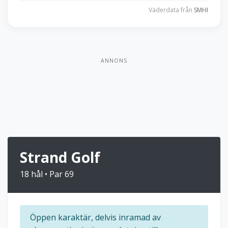
Väderdata från
SMHI
ANNONS
Strand Golf
18 hål • Par 69
Öppen karaktär, delvis inramad av