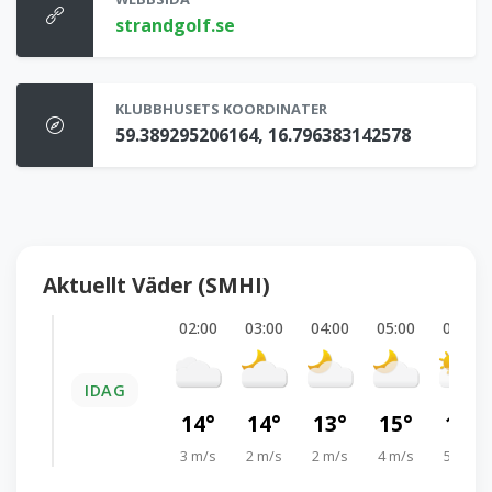
strandgolf.se
KLUBBHUSETS KOORDINATER
59.389295206164, 16.796383142578
Aktuellt Väder (SMHI)
02:00
03:00
04:00
05:00
06:00
IDAG
14°
14°
13°
15°
16°
3 m/s
2 m/s
2 m/s
4 m/s
5 m/s