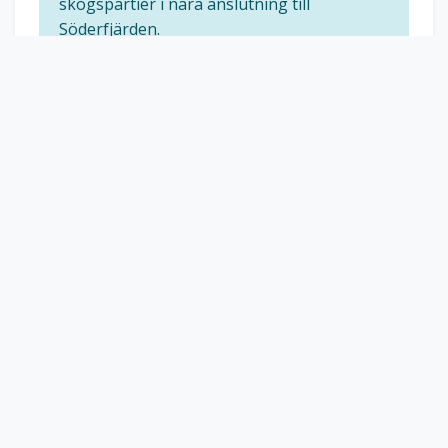
skogspartier i nära anslutning till
Söderfjärden.
GREENINFORMATION
Medelstora och några kraftigt ondulerande
Handicapgrundande bana
Interaktiv Banguide & GPS
Klicka på kartan för att öppna hålkartor.