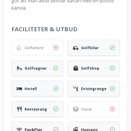
gör att man alltid lämnar banan med en positiv
känsla.
FACILITETER & UTBUD
Golfamore
Golfbilar
Golfvagnar
Golfshop
Hotell
Drivingrange
Restaurang
Viasat
Pay&Play
Husvagn