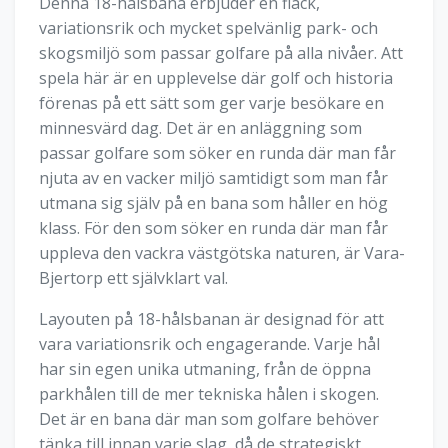
Denna 18-hålsbana erbjuder en flack,
variationsrik och mycket spelvänlig park- och
skogsmiljö som passar golfare på alla nivåer. Att
spela här är en upplevelse där golf och historia
förenas på ett sätt som ger varje besökare en
minnesvärd dag. Det är en anläggning som
passar golfare som söker en runda där man får
njuta av en vacker miljö samtidigt som man får
utmana sig själv på en bana som håller en hög
klass. För den som söker en runda där man får
uppleva den vackra västgötska naturen, är Vara-
Bjertorp ett självklart val.
Layouten på 18-hålsbanan är designad för att
vara variationsrik och engagerande. Varje hål
har sin egen unika utmaning, från de öppna
parkhålen till de mer tekniska hålen i skogen.
Det är en bana där man som golfare behöver
tänka till innan varje slag, då de strategiskt